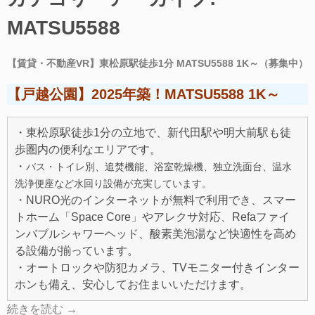
MATSU5588
【賃貸・不動産VR】東松原駅徒歩1分 MATSU5588 1K～（募集中）
【戸越公園】2025年築！MATSU5588 1K～
・東松原駅徒歩1分の立地で、新代田駅や明大前駅も徒
歩圏内の便利なエリアです。
・
バス・トイレ別、追焚機能、浴室乾燥機、独立洗面台、温水
洗浄便座など水回り設備が充実しています。
・NURO光のインターネットが無料で利用でき、スマー
トホーム「Space Core」やアレクサ対応、Refaファイ
ンバブルシャワーヘッド、酸素美泡湯など快適性を高め
る設備が揃っています。
・オートロックや防犯カメラ、TVモニター付きインター
ホンも備え、安心してお住まいいただけます。
続きを読む
→