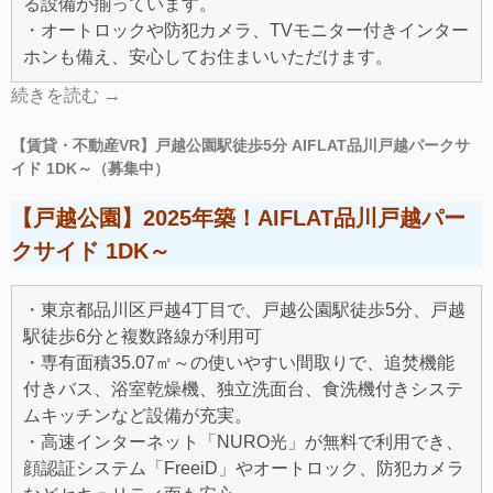
る設備が揃っています。
・オートロックや防犯カメラ、TVモニター付きインター
ホンも備え、安心してお住まいいただけます。
続きを読む
→
【賃貸・不動産VR】戸越公園駅徒歩5分 AIFLAT品川戸越パークサ
イド 1DK～（募集中）
【戸越公園】2025年築！AIFLAT品川戸越パー
クサイド 1DK～
・東京都品川区戸越4丁目で、戸越公園駅徒歩5分、戸越
駅徒歩6分と複数路線が利用可
・専有面積35.07㎡～の使いやすい間取りで、追焚機能
付きバス、浴室乾燥機、独立洗面台、食洗機付きシステ
ムキッチンなど設備が充実。
・高速インターネット「NURO光」が無料で利用でき、
顔認証システム「FreeiD」やオートロック、防犯カメラ