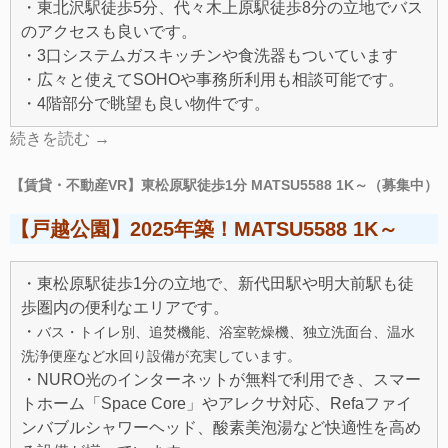
・東北沢駅徒歩5分、代々木上原駅徒歩8分の立地でバス
のアクセスも良いです。
・3口システムガスキッチンや食洗器もついています
・広々と使えてSOHOや事務所利用も相談可能です。
・4階部分で眺望も良い物件です。
続きを読む
→
【賃貸・不動産VR】東松原駅徒歩1分 MATSU5588 1K～（募集中）
【戸越公園】2025年築！MATSU5588 1K～
・東松原駅徒歩1分の立地で、新代田駅や明大前駅も徒
歩圏内の便利なエリアです。
・
バス・トイレ別、追焚機能、浴室乾燥機、独立洗面台、温水
洗浄便座など水回り設備が充実しています。
・NURO光のインターネットが無料で利用でき、スマー
トホーム「Space Core」やアレクサ対応、Refaファイ
ンバブルシャワーヘッド、酸素美泡湯など快適性を高め